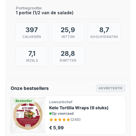
Portiegrootte
1 portie (1/2 van de salade)
397
25,9
8,7
CALORIEËN
VETTEN
KOOLHYDRATEN
7,1
28,8
VEZELS
EIWITTEN
Onze bestsellers
ADVERTENTIE
Bestseller
Lowcarbchef
Keto Tortilla Wraps (6 stuks)
Op voorraad
(245)
€ 5,99