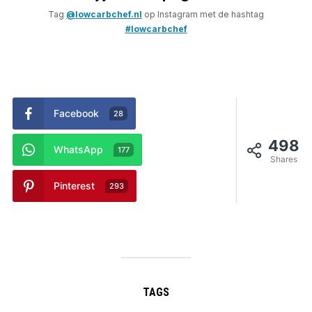
Tag
@lowcarbchef.nl
op Instagram met de hashtag
#lowcarbchef
Facebook
28
498
WhatsApp
177
Shares
Pinterest
293
TAGS