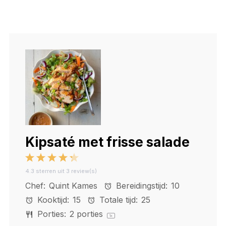
Kipsaté met frisse salade
1
2
3
4
5
4.3
sterren uit
3
review(s)
Star
Stars
Stars
Stars
Stars
Chef:
Quint Kames
Bereidingstijd:
10
Kooktijd:
15
Totale tijd:
25
Porties:
2
porties
1
x