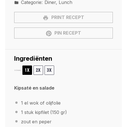
Categorie:
Diner, Lunch
PRINT RECEPT
PIN RECEPT
Ingrediënten
1X
2X
3X
SCHAAL
Kipsaté en salade
1
el wok of olijfolie
1
stuk kipfilet (
150
gr)
zout en peper