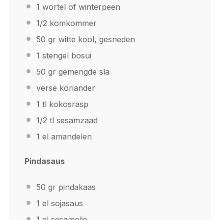
1
wortel of winterpeen
1/2
komkommer
50
gr witte kool, gesneden
1
stengel bosui
50
gr gemengde sla
verse koriander
1
tl kokosrasp
1/2
tl sesamzaad
1
el amandelen
Pindasaus
50
gr pindakaas
1
el sojasaus
1
el sesamolie