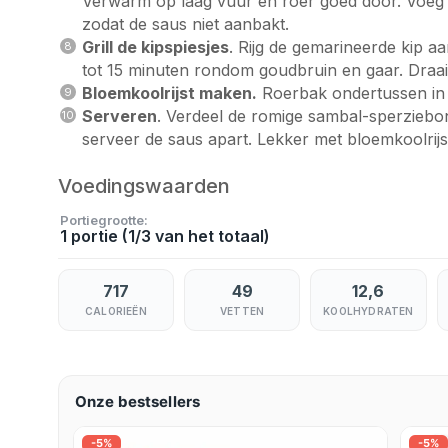
Verwarm op laag vuur en roer goed door. Voeg bee
zodat de saus niet aanbakt.
Grill de kipspiesjes
. Rijg de gemarineerde kip aa
tot 15 minuten rondom goudbruin en gaar. Draai
Bloemkoolrijst maken.
Roerbak ondertussen in e
Serveren
. Verdeel de romige sambal-sperziebon
serveer de saus apart. Lekker met bloemkoolrijs
Voedingswaarden
Portiegrootte
1 portie (1/3 van het totaal)
717
49
12,6
CALORIEËN
VETTEN
KOOLHYDRATEN
Onze bestsellers
-5%
-5%