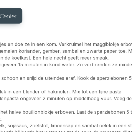
blokjes en doe ze in een kom. Verkruimel het maggiblokje erb
, gemalen koriander, gember, sambal en zwarte peper toe.
 in de koelkast. Een hele nacht geeft meer smaak.
geveer 15 minuten in koud water. Zo verbranden ze minder 
schoon en snijd de uiteindes eraf. Kook de sperziebonen 5
ek in een blender of hakmolen. Mix tot een fijne pasta.
ruidenpasta ongeveer 2 minuten op middelhoog vuur. Voeg d
het halve bouillonblokje erboven. Laat de sperziebonen 5 
.
k, sojasaus, zoetstof, limoensap en sambal oelek in een st