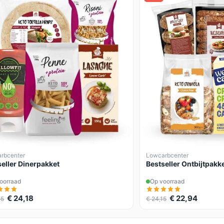
rbcenter
Lowcarbcenter
seller Dinerpakket
Bestseller Ontbijtpakk
oorraad
Op voorraad
€ 24,18
€ 22,94
45
€ 24,15