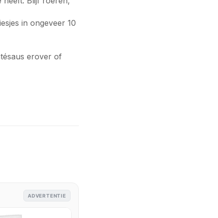
heeft. Blijf roeren,
piesjes in ongeveer 10
atésaus erover of
ADVERTENTIE