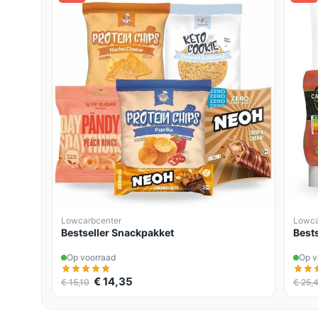
Lowcarbcenter
Lowca
Bestseller Snackpakket
Best
Op voorraad
Op v
€ 14,35
€ 15,10
€ 25,