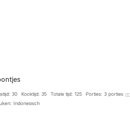
oontjes
tijd:
30
Kooktijd:
35
Totale tijd:
125
Porties:
3
porties
1
x
uken:
Indonesisch