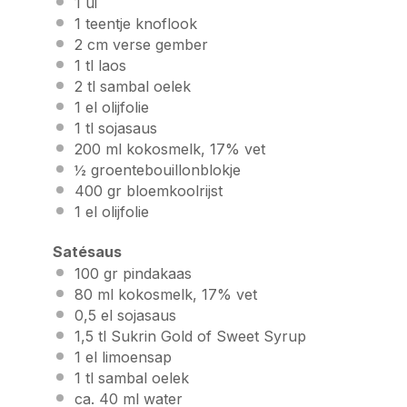
1
ui
1
teentje knoflook
2
cm verse gember
1
tl laos
2
tl sambal oelek
1
el olijfolie
1
tl sojasaus
200
ml kokosmelk, 17% vet
½
groentebouillonblokje
400
gr bloemkoolrijst
1
el olijfolie
Satésaus
100
gr pindakaas
80
ml kokosmelk, 17% vet
0
,5 el sojasaus
1
,5 tl
Sukrin Gold
of
Sweet Syrup
1
el limoensap
1
tl sambal oelek
ca. 40 ml water