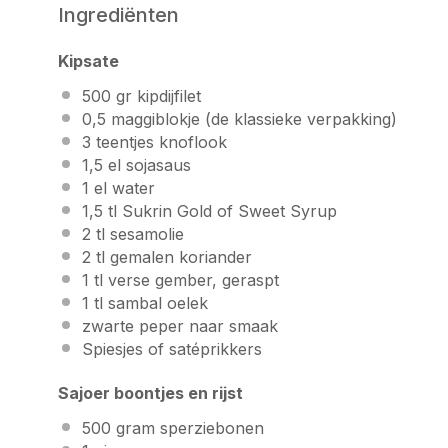
Ingrediënten
Kipsate
500
gr kipdijfilet
0
,5 maggiblokje (de klassieke verpakking)
3
teentjes knoflook
1
,5 el sojasaus
1
el water
1
,5 tl
Sukrin Gold
of
Sweet Syrup
2
tl sesamolie
2
tl gemalen koriander
1
tl verse gember, geraspt
1
tl sambal oelek
zwarte peper naar smaak
Spiesjes of satéprikkers
Sajoer boontjes en rijst
500 gram
sperziebonen