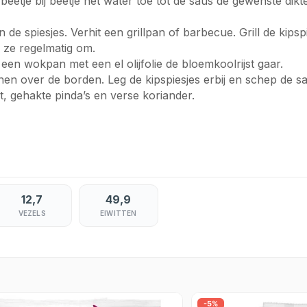
tje bij beetje het water toe tot de saus de gewenste dikte 
n de spiesjes. Verhit een grillpan of barbecue. Grill de kips
 ze regelmatig om.
en wokpan met een el olijfolie de bloemkoolrijst gaar.
en over de borden. Leg de kipspiesjes erbij en schep de s
t, gehakte pinda’s en verse koriander.
12,7
49,9
VEZELS
EIWITTEN
-5%