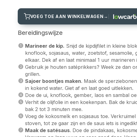
VOEG TOE AAN WINKELWAGEN
→
Bereidingswijze
Marineer de kip.
Snijd de kipdijfilet in kleine 
knoflook, sojasaus, water, zoetstof, sesamolie
elkaar. Dek af en laat minimaal 1 uur marineren
Gebruik je houten satéprikkers? Week ze dan on
grillen.
Sajoer boontjes maken
. Maak de sperziebonen 
in kokend water. Giet af en laat goed uitlekken.
Doe de ui, knoflook, gember, laos en sambal oel
Verhit de olijfolie in een koekenpan. Bak de k
bak 2 tot 3 minuten mee.
Voeg de kokosmelk en sojasaus toe. Verkruimel 
stoven, tot ze gaar zijn en de saus iets is ingedikt
Maak de satésaus
. Doe de pindakaas, kokosmel