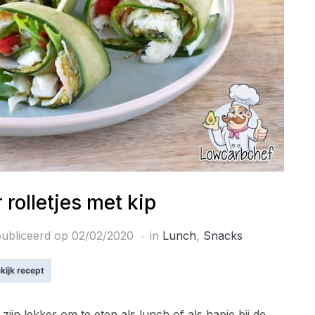
olletjes met kip
ubliceerd op
02/02/2020
in
Lunch
,
Snacks
kijk recept
zijn lekker om te eten als lunch of als hapje bij de