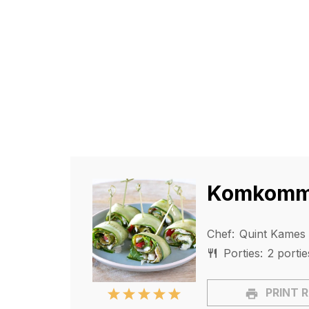
Komkommer
Chef:
Quint Kames
Porties:
2
porti
PRINT 
1
2
3
4
5