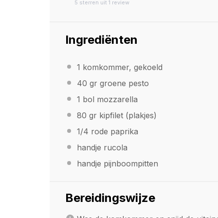
5
sterren uit
1
review
Star
Stars
Stars
Stars
Stars
Ingrediënten
1
komkommer, gekoeld
40
gr groene pesto
1
bol mozzarella
80
gr kipfilet (plakjes)
1/4
rode paprika
handje rucola
handje pijnboompitten
Bereidingswijze