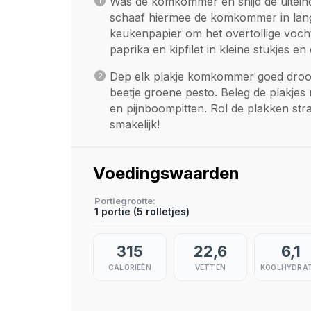
Was de komkommer en snijd de uitein
schaaf hiermee de komkommer in lange
keukenpapier om het overtollige vocht 
paprika en kipfilet in kleine stukjes e
Dep elk plakje komkommer goed droo
beetje groene pesto. Beleg de plakjes 
en pijnboompitten. Rol de plakken stra
smakelijk!
Voedingswaarden
Portiegrootte
1 portie (5 rolletjes)
315
22,6
6,1
CALORIEËN
VETTEN
KOOLHYDRA