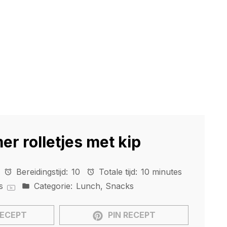
 rolletjes met kip
Bereidingstijd:
10
Totale tijd:
10 minutes
es
Categorie:
Lunch, Snacks
1
x
RECEPT
PIN RECEPT