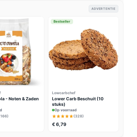
ADVERTENTIE
Bestseller
f
Lowcarbchef
la - Noten & Zaden
Lower Carb Beschuit (10
stuks)
ad
Op voorraad
(166)
(328)
€ 6,79