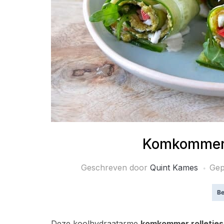
Komkommer r
Geschreven door
Quint Kames
Gep
Be
Deze koolhydraatarme
komkommer rolletjes