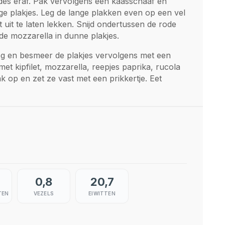
des eraf. Pak vervolgens een kaasschaaf en
 plakjes. Leg de lange plakken even op een vel
uit te laten lekken. Snijd ondertussen de rode
n de mozzarella in dunne plakjes.
g en besmeer de plakjes vervolgens met een
met kipfilet, mozzarella, reepjes paprika, rucola
k op en zet ze vast met een prikkertje. Eet
0,8
20,7
TEN
VEZELS
EIWITTEN