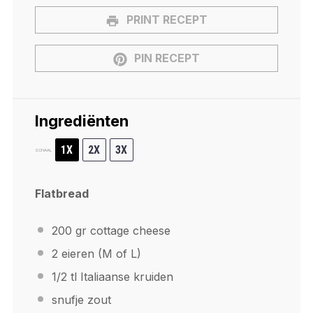
PRINT RECEPT
PIN RECEPT
Ingrediënten
1X
2X
3X
SCHAAL
Flatbread
200
gr cottage cheese
2
eieren (M of L)
1/2
tl Italiaanse kruiden
snufje zout