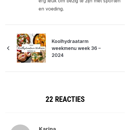
erg leuk om bezig te zijn met sporten
en voeding.
Koolhydraatarm
weekmenu week 36 –
2024
22 REACTIES
Karina