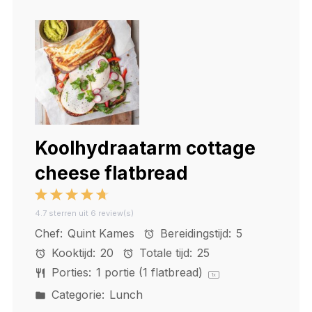
Koolhydraatarm cottage
cheese flatbread
1
2
3
4
5
4.7
sterren uit
6
review(s)
Star
Stars
Stars
Stars
Stars
Chef:
Quint Kames
Bereidingstijd:
5
Kooktijd:
20
Totale tijd:
25
Porties:
1
portie (1 flatbread)
1
x
Categorie:
Lunch