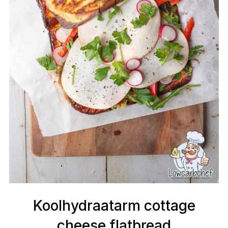
Koolhydraatarm cottage
cheese flatbread