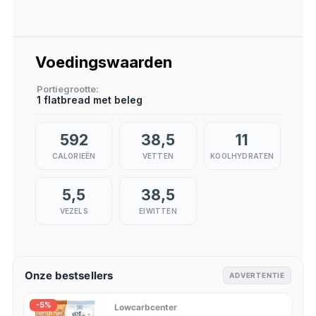
Voedingswaarden
Portiegrootte
1 flatbread met beleg
592
38,5
11
CALORIEËN
VETTEN
KOOLHYDRATEN
5,5
38,5
VEZELS
EIWITTEN
Onze bestsellers
ADVERTENTIE
-5%
Lowcarbcenter