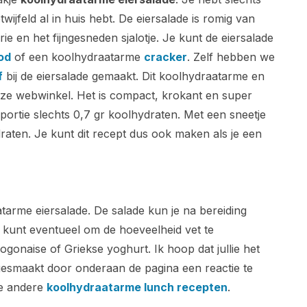
wijfeld al in huis hebt. De eiersalade is romig van
ie en het fijngesneden sjalotje. Je kunt de eiersalade
od
of een koolhydraatarme
cracker
. Zelf hebben we
f
bij de eiersalade gemaakt. Dit koolhydraatarme en
onze webwinkel. Het is compact, krokant en super
portie slechts 0,7 gr koolhydraten. Met een sneetje
raten. Je kunt dit recept dus ook maken als je een
atarme eiersalade. De salade kun je na bereiding
 kunt eventueel om de hoeveelheid vet te
onaise of Griekse yoghurt. Ik hoop dat jullie het
gesmaakt door onderaan de pagina een reactie te
ze andere
koolhydraatarme lunch recepten
.