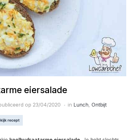
tarme eiersalade
publiceerd op
23/04/2020
in
Lunch
,
Ontbijt
kijk recept
akje
koolhydraatarme eiersalade
. Je hebt slechts