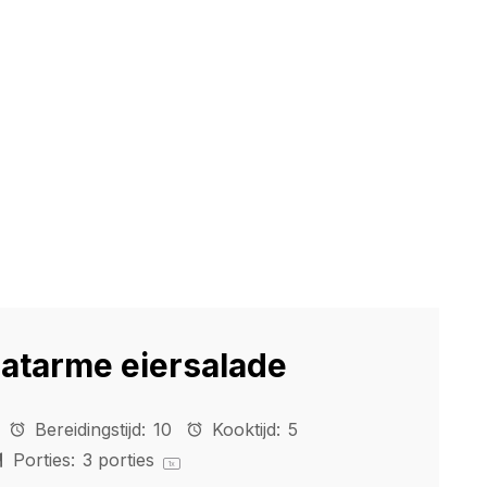
atarme eiersalade
Bereidingstijd:
10
Kooktijd:
5
Porties:
3
porties
1
x