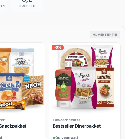
TEN
EIWITTEN
ADVERTENTIE
-5%
ter
Lowcarbcenter
 Snackpakket
Bestseller Dinerpakket
ad
Op voorraad