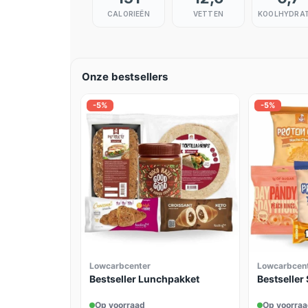
CALORIEËN
VETTEN
KOOLHYDRA
Onze bestsellers
-5%
-5%
Lowcarbcenter
Lowcarbcen
Bestseller Lunchpakket
Bestseller
Op voorraad
Op voorra