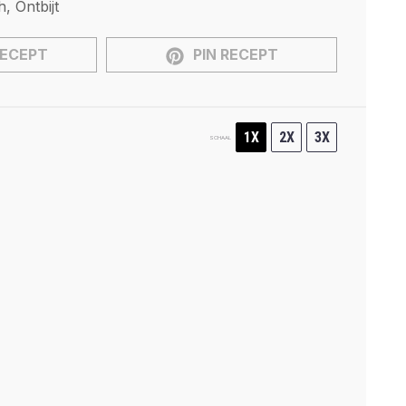
, Ontbijt
RECEPT
PIN RECEPT
1X
2X
3X
SCHAAL