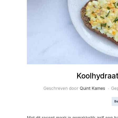
Koolhydraa
Geschreven door
Quint Kames
Ge
Be
Met dit recept maak je gemakkelijk zelf een b