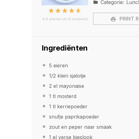
Categorie:
Lunch
1
2
3
4
5
PRINT 
4.6
sterren uit
12
review(s)
Star
Stars
Stars
Stars
Stars
Ingrediënten
5
eieren
1/2
klein sjalotje
2
el mayonaise
1
tl mosterd
1
tl kerriepoeder
snufje paprikapoeder
zout en peper naar smaak
1
el verse bieslook