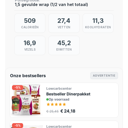
Portiegrootte
1,5 gevulde wrap (1/2 van het totaal)
509
27,4
11,3
CALORIEËN
VETTEN
KOOLHYDRATEN
16,9
45,2
VEZELS
EIWITTEN
Onze bestsellers
ADVERTENTIE
-5%
Lowcarbcenter
Bestseller Dinerpakket
Op voorraad
€ 24,18
€ 25,45
-5%
Lowcarbcenter