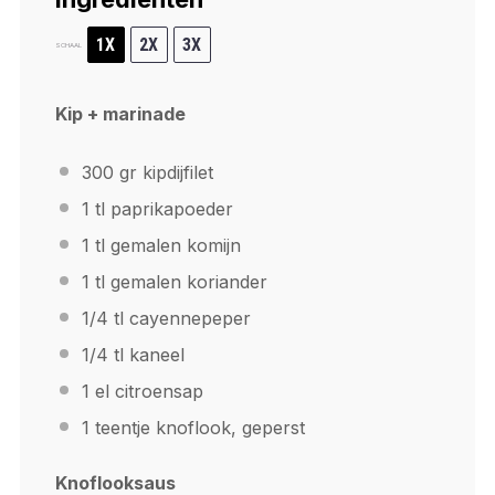
1X
2X
3X
SCHAAL
Kip + marinade
300
gr kipdijfilet
1
tl paprikapoeder
1
tl gemalen komijn
1
tl gemalen koriander
1/4
tl cayennepeper
1/4
tl kaneel
1
el citroensap
1
teentje knoflook, geperst
Knoflooksaus