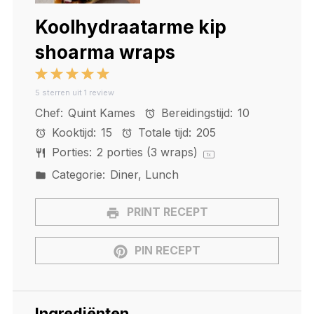
Koolhydraatarme kip
shoarma wraps
1
2
3
4
5
5
sterren uit
1
review
Star
Stars
Stars
Stars
Stars
Chef:
Quint Kames
Bereidingstijd:
10
Kooktijd:
15
Totale tijd:
205
Porties:
2
porties (3 wraps)
1
x
Categorie:
Diner, Lunch
PRINT RECEPT
PIN RECEPT
Ingrediënten