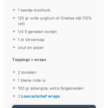
1
teentje knoflook
125
gr volle yoghurt of Griekse stijl (10%
vet)
1/4
tl gemalen komijn
1
el citroensap
zout en peper
Toppings + wraps
2
tomaten
1
kleine rode ui
100
gr ijsbergsla, extra fijngesneden
3
Lowcarbchef wraps