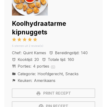
Koolhydraatarme
kipnuggets
1
2
3
4
5
5
sterren uit
2
review(s)
Star
Stars
Stars
Stars
Stars
Chef:
Quint Kames
Bereidingstijd:
140
Kooktijd:
20
Totale tijd:
160
Porties:
4
porties
1
x
Categorie:
Hoofdgerecht, Snacks
Keuken:
Amerikaans
PRINT RECEPT
PIN RECEPT