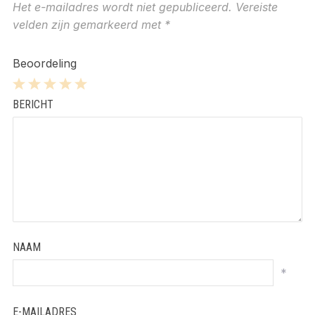
Het e-mailadres wordt niet gepubliceerd.
Vereiste
velden zijn gemarkeerd met
*
Beoordeling
1
2
3
4
5
BERICHT
Star
Stars
Stars
Stars
Stars
NAAM
*
E-MAILADRES