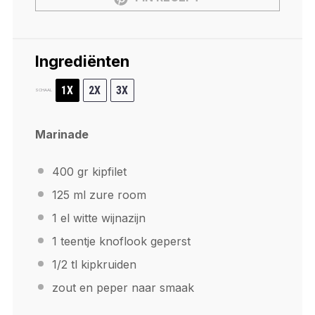
Ingrediënten
1X
2X
3X
SCHAAL
Marinade
400
gr kipfilet
125
ml zure room
1
el witte wijnazijn
1
teentje knoflook geperst
1/2
tl kipkruiden
zout en peper naar smaak