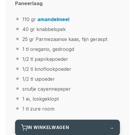
Paneerlaag
110
gr
amandelmeel
40
gr knabbelspek
25
gr Parmezaanse kaas, fijn geraspt
1
tl oregano, gedroogd
1/2
tl paprikapoeder
1/2
tl knoflookpoeder
1/2
tl uipoeder
snufje cayennepeper
1
ei, loskgeklopt
1
tl zure room
IN WINKELWAGEN
→