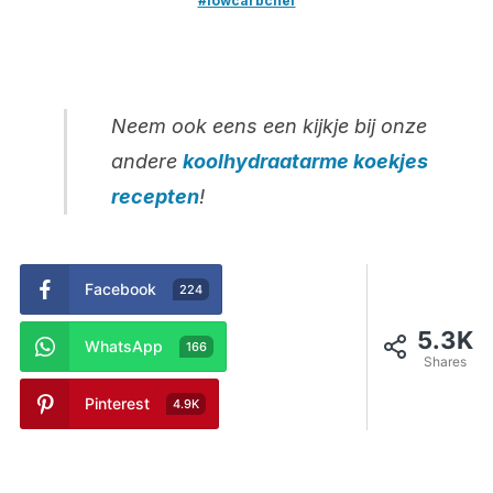
#lowcarbchef
Neem ook eens een kijkje bij onze
andere
koolhydraatarme koekjes
recepten
!
Facebook
224
5.3K
WhatsApp
166
Shares
Pinterest
4.9K