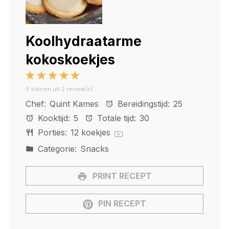
Koolhydraatarme
kokoskoekjes
1
2
3
4
5
5
sterren uit
2
review(s)
Star
Stars
Stars
Stars
Stars
Chef:
Quint Kames
Bereidingstijd:
25
Kooktijd:
5
Totale tijd:
30
Porties:
12
koekjes
1
x
Categorie:
Snacks
PRINT RECEPT
PIN RECEPT