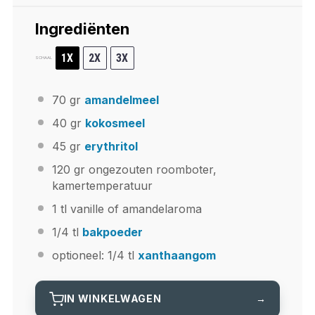
Ingrediënten
1X
2X
3X
SCHAAL
70
gr
amandelmeel
40
gr
kokosmeel
45
gr
erythritol
120
gr ongezouten roomboter,
kamertemperatuur
1
tl vanille of amandelaroma
1/4
tl
bakpoeder
optioneel: 1/4 tl
xanthaangom
IN WINKELWAGEN
→