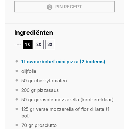
PIN RECEPT
Ingrediënten
1X
2X
3X
SCHAAL
1 Lowcarbchef mini pizza (2 bodems)
olijfolie
50
gr cherrytomaten
200
gr pizzasaus
50
gr geraspte mozzarella (kant-en-klaar)
125
gr verse mozzarella of fior di latte (
1
bol)
70
gr prosciutto