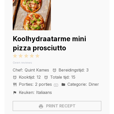
Koolhydraatarme mini
pizza prosciutto
1
2
3
4
5
Geen reviews
Star
Stars
Stars
Stars
Stars
Chef:
Quint Kames
Bereidingstijd:
3
Kooktijd:
12
Totale tijd:
15
Porties:
2
porties
Categorie:
Diner
1
x
Keuken:
Italiaans
PRINT RECEPT