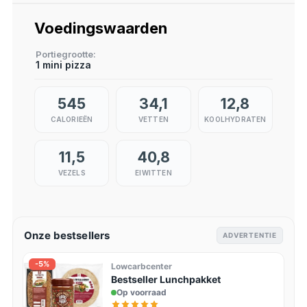
Voedingswaarden
Portiegrootte
1 mini pizza
545
34,1
12,8
CALORIEËN
VETTEN
KOOLHYDRATEN
11,5
40,8
VEZELS
EIWITTEN
Onze bestsellers
ADVERTENTIE
-5%
Lowcarbcenter
Bestseller Lunchpakket
Op voorraad