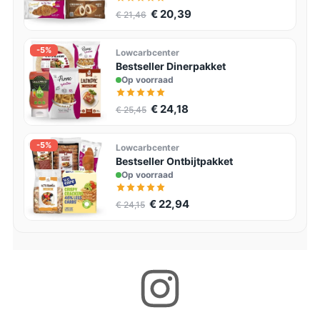
€ 20,39
€ 21,46
-5%
Lowcarbcenter
Bestseller Dinerpakket
Op voorraad
€ 24,18
€ 25,45
-5%
Lowcarbcenter
Bestseller Ontbijtpakket
Op voorraad
€ 22,94
€ 24,15