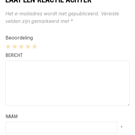
Het e-mailadres wordt niet gepubliceerd.
Vereiste
velden zijn gemarkeerd met
*
Beoordeling
1
2
3
4
5
BERICHT
Star
Stars
Stars
Stars
Stars
NAAM
*