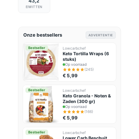
43,2
EIWITTEN
Onze bestsellers
ADVERTENTIE
Bestseller
Lowcarbchef
Keto Tortilla Wraps (6
stuks)
Op voorraad
(245)
€ 5,99
Bestseller
Lowcarbchef
Keto Granola - Noten &
Zaden (300 gr)
Op voorraad
(166)
€ 5,99
Bestseller
Lowcarbchef
Lower Carb Beschuit