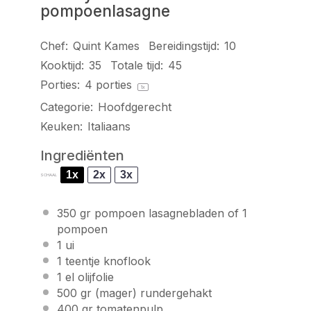
pompoenlasagne
Chef:
Quint Kames
Bereidingstijd:
10
Kooktijd:
35
Totale tijd:
45
Porties:
4
porties
1
x
Categorie:
Hoofdgerecht
Keuken:
Italiaans
Ingrediënten
1x
2x
3x
SCHAAL
350
gr pompoen lasagnebladen of 1
pompoen
1
ui
1
teentje knoflook
1
el olijfolie
500
gr (mager) rundergehakt
400
gr tomatenpulp