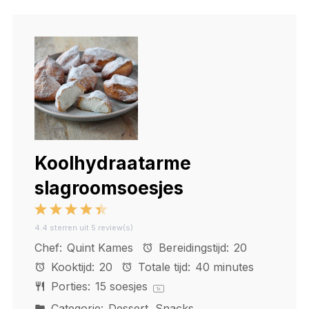
Koolhydraatarme
slagroomsoesjes
1
2
3
4
5
4.4
sterren uit
5
review(s)
Star
Stars
Stars
Stars
Stars
Chef:
Quint Kames
Bereidingstijd:
20
Kooktijd:
20
Totale tijd:
40 minutes
Porties:
15
soesjes
1
x
Categorie:
Dessert, Snacks