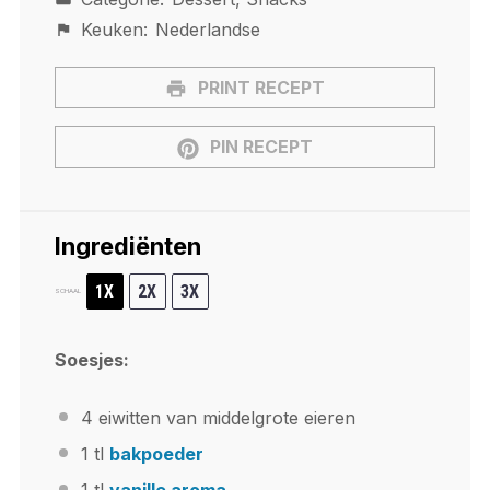
Keuken:
Nederlandse
PRINT RECEPT
PIN RECEPT
Ingrediënten
1X
2X
3X
SCHAAL
Soesjes:
4
eiwitten van middelgrote eieren
1
tl
bakpoeder
1
tl
vanille aroma