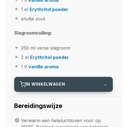
1
el
Erythritol poeder
snufje zout
Slagroomvulling:
250
ml verse slagroom
2
el
Erythritol poeder
1
tl
vanille aroma
IN WINKELWAGEN
→
Bereidingswijze
Verwarm een heteluchtoven voor op
180°C. Bekleed vervolgens een bakplaat