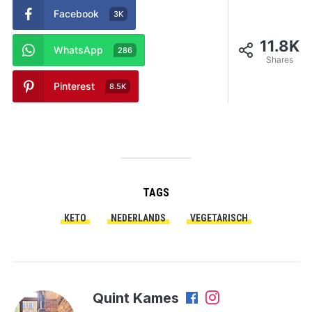
Facebook
3K
11.8K
WhatsApp
286
Shares
Pinterest
8.5K
TAGS
KETO
NEDERLANDS
VEGETARISCH
Quint Kames