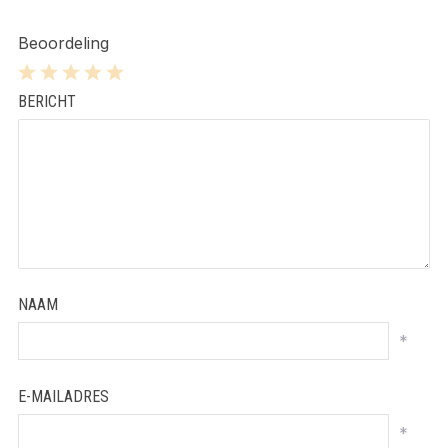
Beoordeling
1
2
3
4
5
BERICHT
Star
Stars
Stars
Stars
Stars
NAAM
*
E-MAILADRES
*