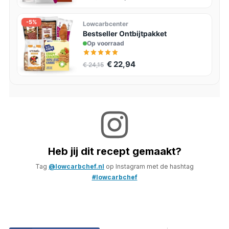
-5%
Lowcarbcenter
Bestseller Ontbijtpakket
Op voorraad
€ 22,94
€ 24,15
Heb jij dit recept gemaakt?
Tag
@lowcarbchef.nl
op Instagram met de hashtag
#lowcarbchef