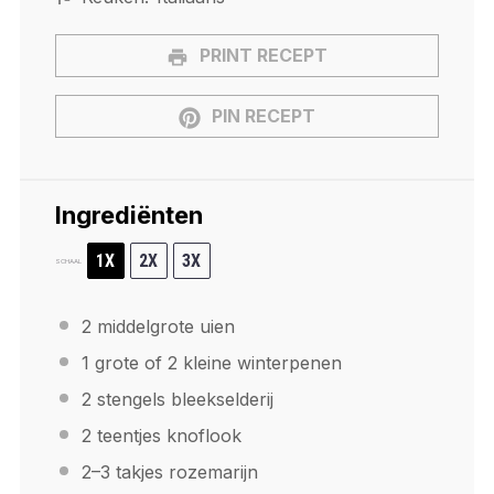
PRINT RECEPT
PIN RECEPT
Ingrediënten
1X
2X
3X
SCHAAL
2
middelgrote uien
1
grote of 2 kleine winterpenen
2
stengels bleekselderij
2
teentjes knoflook
2
–
3
takjes rozemarijn