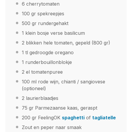
6
cherrytomaten
100
gr spekreepjes
500
gr rundergehakt
1
klein bosje verse basilicum
2
blikken hele tomaten, gepeld (
800
gr)
1
tl gedroogde oregano
1
runderbouillonblokje
2
el tomatenpuree
100
ml rode wijn, chianti / sangiovese
(optioneel)
2
laurierblaadjes
75
gr Parmezaanse kaas, geraspt
200
gr FeelingOK
spaghetti
of
tagliatelle
Zout en peper naar smaak