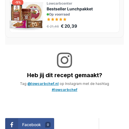
-5%
Lowcarbcenter
Bestseller Lunchpakket
Op voorraad
€ 20,39
€ 21,46
Heb jij dit recept gemaakt?
Tag
@lowcarbchef.nl
op Instagram met de hashtag
#lowcarbchef
Facebook
0