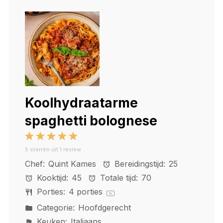
Koolhydraatarme
spaghetti bolognese
1
2
3
4
5
5
sterren uit
1
review
Star
Stars
Stars
Stars
Stars
Chef:
Quint Kames
Bereidingstijd:
25
Kooktijd:
45
Totale tijd:
70
Porties:
4
porties
1
x
Categorie:
Hoofdgerecht
Keuken:
Italiaans