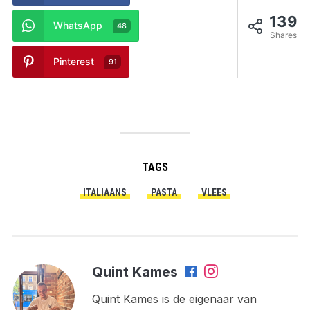
139
WhatsApp
48
Shares
Pinterest
91
TAGS
ITALIAANS
PASTA
VLEES
Quint Kames
Quint Kames is de eigenaar van