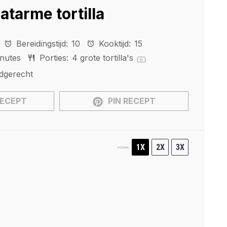
tarme tortilla
Bereidingstijd:
10
Kooktijd:
15
inutes
Porties:
4
grote tortilla's
1
x
dgerecht
RECEPT
PIN RECEPT
1X
2X
3X
SCHAAL