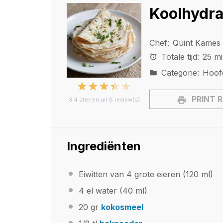
Koolhydraa
Chef:
Quint Kames
Totale tijd:
25 m
Categorie:
Hoof
1
2
3
4
5
PRINT 
3.4
sterren uit
8
review(s)
Star
Stars
Stars
Stars
Stars
Ingrediënten
Eiwitten van
4
grote eieren (
120
ml)
4
el water (
40
ml)
20
gr
kokosmeel