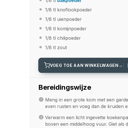
1/8
tl
bakpoeder
1/8
tl knoflookpoeder
1/8
tl uienpoeder
1/8
tl komijnpoeder
1/8
tl chilipoeder
1/8
tl zout
VOEG TOE AAN WINKELWAGEN
→
Bereidingswijze
Meng in een grote kom met een garde 
even rusten en voeg dan de kruiden 
Verwarm een licht ingevette koekenpan
boven een middelhoog vuur. Giet als 