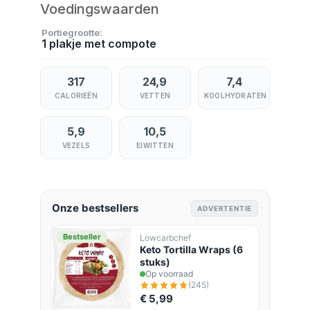
Voedingswaarden
Portiegrootte
1 plakje met compote
317
24,9
7,4
CALORIEËN
VETTEN
KOOLHYDRATEN
5,9
10,5
VEZELS
EIWITTEN
Onze bestsellers
ADVERTENTIE
Bestseller
Lowcarbchef
Keto Tortilla Wraps (6
stuks)
Op voorraad
(245)
€ 5,99