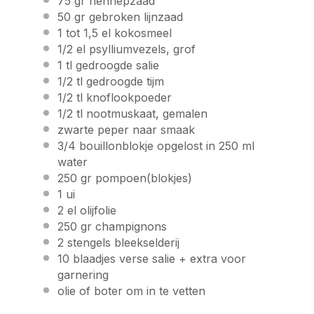
75
gr
hennepzaad
50
gr
gebroken lijnzaad
1
tot 1,5 el
kokosmeel
1/2
el
psylliumvezels
, grof
1
tl gedroogde salie
1/2
tl gedroogde tijm
1/2
tl knoflookpoeder
1/2
tl nootmuskaat, gemalen
zwarte peper naar smaak
3/4
bouillonblokje opgelost in 250 ml
water
250
gr pompoen(blokjes)
1
ui
2
el olijfolie
250
gr champignons
2
stengels bleekselderij
10
blaadjes verse salie + extra voor
garnering
olie of boter om in te vetten