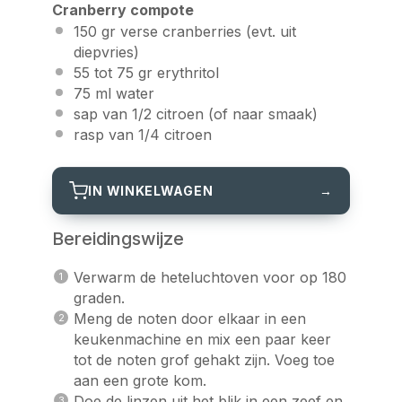
Cranberry compote
150
gr verse cranberries (evt. uit
diepvries)
55
tot 75 gr
erythritol
75
ml water
sap van
1/2
citroen (of naar smaak)
rasp van
1/4
citroen
IN WINKELWAGEN
→
Bereidingswijze
Verwarm de heteluchtoven voor op 180
graden.
Meng de noten door elkaar in een
keukenmachine en mix een paar keer
tot de noten grof gehakt zijn. Voeg toe
aan een grote kom.
Doe de linzen uit het blik in een zeef en