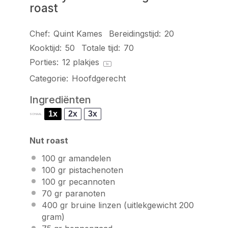
roast
Chef:
Quint Kames
Bereidingstijd:
20
Kooktijd:
50
Totale tijd:
70
Porties:
12
plakjes
1
x
Categorie:
Hoofdgerecht
Ingrediënten
1x
2x
3x
SCHAAL
Nut roast
100
gr amandelen
100
gr pistachenoten
100
gr pecannoten
70
gr paranoten
400
gr bruine linzen (uitlekgewicht
200
gram
)