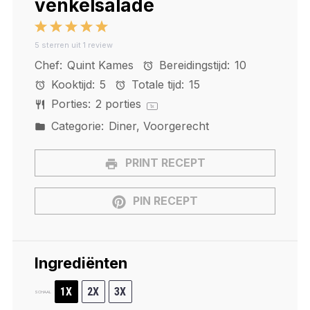
venkelsalade
1
2
3
4
5
5
sterren uit
1
review
Star
Stars
Stars
Stars
Stars
Chef:
Quint Kames
Bereidingstijd:
10
Kooktijd:
5
Totale tijd:
15
Porties:
2
porties
1
x
Categorie:
Diner, Voorgerecht
PRINT RECEPT
PIN RECEPT
Ingrediënten
1X
2X
3X
SCHAAL