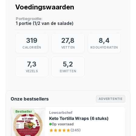
Voedingswaarden
Portiegrootte
1 portie (1/2 van de salade)
319
27,8
8,4
CALORIEËN
VETTEN
KOOLHYDRATEN
7,3
5,2
VEZELS
EIWITTEN
Onze bestsellers
ADVERTENTIE
Bestseller
Lowcarbchef
Keto Tortilla Wraps (6 stuks)
Op voorraad
(245)