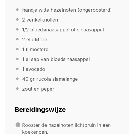
handje witte hazelnoten (ongeroosterd)
2
venkelknollen
1/2
bloedsinaasappel of sinaasappel
2
el olijfolie
1
tl mosterd
1
el sap van bloedsinaasappel
1
avocado
40
gr rucola slamelange
zout en peper
Bereidingswijze
Rooster de hazelnoten lichtbruin in een
koekenpan.