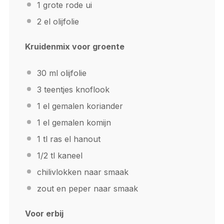
1
grote rode ui
2
el olijfolie
Kruidenmix voor groente
30
ml olijfolie
3
teentjes knoflook
1
el gemalen koriander
1
el gemalen komijn
1
tl ras el hanout
1/2
tl kaneel
chilivlokken naar smaak
zout en peper naar smaak
Voor erbij