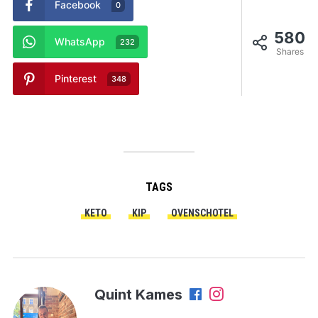
Facebook
0
580
WhatsApp
232
Shares
Pinterest
348
TAGS
KETO
KIP
OVENSCHOTEL
Quint Kames