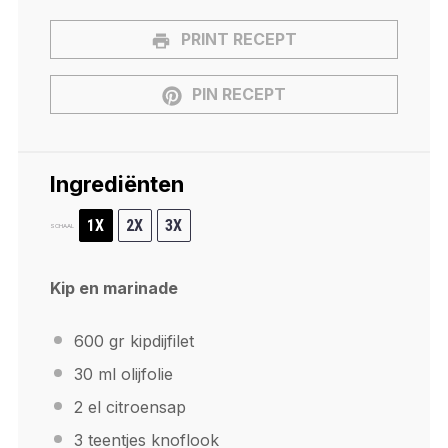
PRINT RECEPT
PIN RECEPT
Ingrediënten
1X
2X
3X
SCHAAL
Kip en marinade
600
gr kipdijfilet
30
ml olijfolie
2
el citroensap
3
teentjes knoflook