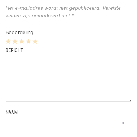
Het e-mailadres wordt niet gepubliceerd.
Vereiste
velden zijn gemarkeerd met
*
Beoordeling
1
2
3
4
5
BERICHT
Star
Stars
Stars
Stars
Stars
NAAM
*