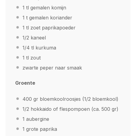
1
tl gemalen komijn
1
t gemalen koriander
1
tl zoet paprikapoeder
1/2
kaneel
1/4
tl kurkuma
1
tl zout
zwarte peper naar smaak
Groente
400
gr bloemkoolroosjes (
1/2
bloemkool)
1/2
hokkaido of flespompoen (ca.
500
gr)
1
aubergine
1
grote paprika