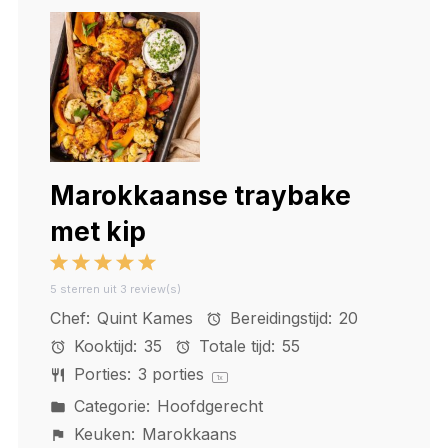
Marokkaanse traybake
met kip
1
2
3
4
5
5
sterren uit
3
review(s)
Star
Stars
Stars
Stars
Stars
Chef:
Quint Kames
Bereidingstijd:
20
Kooktijd:
35
Totale tijd:
55
Porties:
3
porties
1
x
Categorie:
Hoofdgerecht
Keuken:
Marokkaans