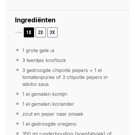
Ingrediënten
1X
2X
3X
SCHAAL
1
grote gele ui
3
teentjes knoflook
3
gedroogde chipotle pepers +
1
el
tomatenpuree of 3 chipotle pepers in
adobo saus
1
el gemalen komijn
1
el gemalen koriander
zout en peper naar smaak
1
el gedroogde oregano
350
ml runderbouillon (soepfabriek) of