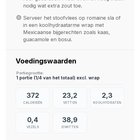
nodig wat extra zout toe.
Serveer het stoofvlees op romaine sla of
in een koolhydraatarme wrap met
Mexicaanse bijgerechten zoals kaas,
guacamole en bosui.
Voedingswaarden
Portiegrootte
1 portie (1/4 van het totaal) excl. wrap
372
23,2
2,3
CALORIEËN
VETTEN
KOOLHYDRATEN
0,4
38,9
VEZELS
EIWITTEN