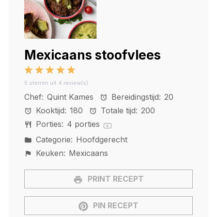
Mexicaans stoofvlees
1
2
3
4
5
5
sterren uit
4
review(s)
Star
Stars
Stars
Stars
Stars
Chef:
Quint Kames
Bereidingstijd:
20
Kooktijd:
180
Totale tijd:
200
Porties:
4
porties
1
x
Categorie:
Hoofdgerecht
Keuken:
Mexicaans
PRINT RECEPT
PIN RECEPT