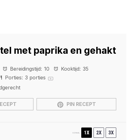
el met paprika en gehakt
Bereidingstijd:
10
Kooktijd:
35
Porties:
3
porties
1
x
dgerecht
RECEPT
PIN RECEPT
1X
2X
3X
SCHAAL