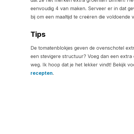
dat ze het merken extra groenten binnen! Het 
eenvoudig 4 van maken. Serveer er in dat gev
bij om een maaltijd te creëren die voldoende v
Tips
De tomatenblokjes geven de ovenschotel extr
een stevigere structuur? Voeg dan een extra 
weg. Ik hoop dat je het lekker vindt! Bekijk 
recepten
.