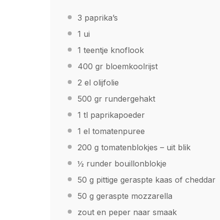
3
paprika’s
1
ui
1
teentje knoflook
400
gr bloemkoolrijst
2
el olijfolie
500
gr rundergehakt
1
tl paprikapoeder
1
el tomatenpuree
200 g
tomatenblokjes – uit blik
½
runder bouillonblokje
50 g
pittige geraspte kaas of cheddar
50 g
geraspte mozzarella
zout en peper naar smaak