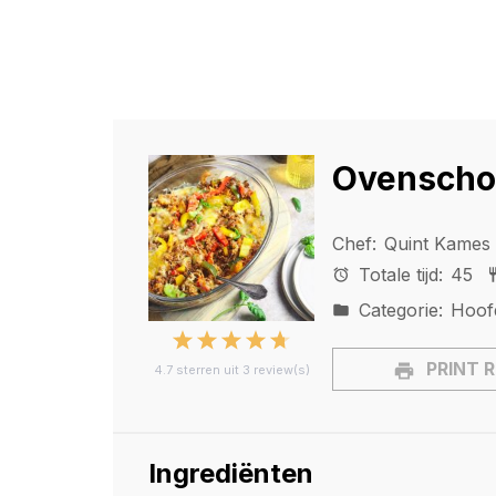
Ovenschot
Chef:
Quint Kames
Totale tijd:
45
Categorie:
Hoof
1
2
3
4
5
PRINT 
4.7
sterren uit
3
review(s)
Star
Stars
Stars
Stars
Stars
Ingrediënten