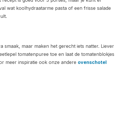
recept is goed voor 3 porties, maar je kunt er
al wat koolhydraatarme pasta of een frisse salade
ult.
a smaak, maar maken het gerecht iets natter. Liever
eetlepel tomatenpuree toe en laat de tomatenblokjes
voor meer inspiratie ook onze andere
ovenschotel