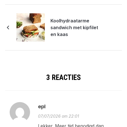
Koolhydraatarme
sandwich met kipfilet
en kaas
3 REACTIES
epl
07/07/2026 om 22:01
Lekker. Meer tijd benodigd dan