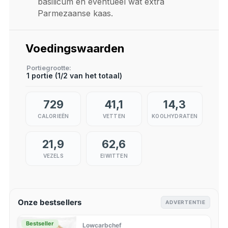
basilicum en eventueel wat extra
Parmezaanse kaas.
Voedingswaarden
Portiegrootte
1 portie (1/2 van het totaal)
729
41,1
14,3
CALORIEËN
VETTEN
KOOLHYDRATEN
21,9
62,6
VEZELS
EIWITTEN
Onze bestsellers
ADVERTENTIE
Bestseller
Lowcarbchef