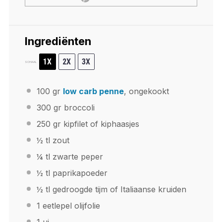
Ingrediënten
1X
2X
3X
SCHAAL
100
gr
low carb penne
, ongekookt
300
gr broccoli
250
gr kipfilet of kiphaasjes
½
tl zout
¼
tl zwarte peper
½
tl paprikapoeder
½
tl gedroogde tijm of Italiaanse kruiden
1
eetlepel olijfolie