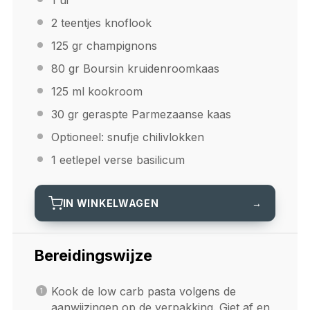
1
ui
2
teentjes knoflook
125
gr champignons
80
gr Boursin kruidenroomkaas
125
ml kookroom
30
gr geraspte Parmezaanse kaas
Optioneel: snufje chilivlokken
1
eetlepel verse basilicum
IN WINKELWAGEN
→
Bereidingswijze
Kook de low carb pasta volgens de
aanwijzingen op de verpakking. Giet af en