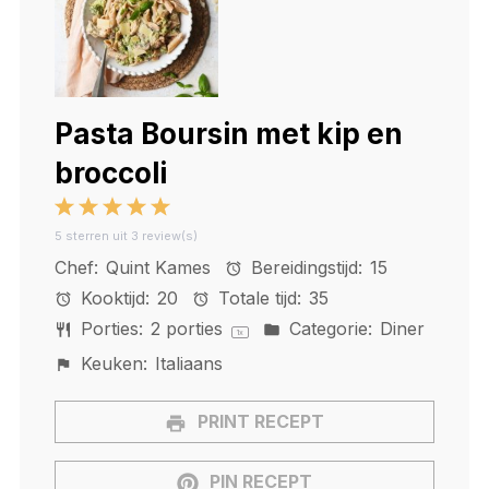
Pasta Boursin met kip en
broccoli
1
2
3
4
5
5
sterren uit
3
review(s)
Star
Stars
Stars
Stars
Stars
Chef:
Quint Kames
Bereidingstijd:
15
Kooktijd:
20
Totale tijd:
35
Porties:
2
porties
Categorie:
Diner
1
x
Keuken:
Italiaans
PRINT RECEPT
PIN RECEPT