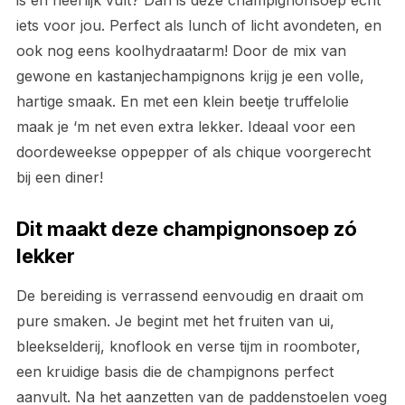
is en heerlijk vult? Dan is deze champignonsoep echt
iets voor jou. Perfect als lunch of licht avondeten, en
ook nog eens koolhydraatarm! Door de mix van
gewone en kastanjechampignons krijg je een volle,
hartige smaak. En met een klein beetje truffelolie
maak je ‘m net even extra lekker. Ideaal voor een
doordeweekse oppepper of als chique voorgerecht
bij een diner!
Dit maakt deze champignonsoep zó
lekker
De bereiding is verrassend eenvoudig en draait om
pure smaken. Je begint met het fruiten van ui,
bleekselderij, knoflook en verse tijm in roomboter,
een kruidige basis die de champignons perfect
aanvult. Na het aanzetten van de paddenstoelen voeg