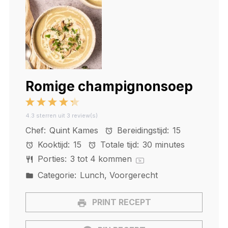
Romige champignonsoep
1
2
3
4
5
4.3
sterren uit
3
review(s)
Star
Stars
Stars
Stars
Stars
Chef:
Quint Kames
Bereidingstijd:
15
Kooktijd:
15
Totale tijd:
30 minutes
Porties:
3
tot 4 kommen
1
x
Categorie:
Lunch, Voorgerecht
PRINT RECEPT