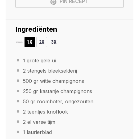
PIN RECEPT
Ingrediënten
1X
2X
3X
SCHAAL
1
grote gele ui
2
stengels bleekselderij
500
gr witte champignons
250
gr kastanje champignons
50
gr roomboter, ongezouten
2
teentjes knoflook
2
el verse tijm
1
laurierblad