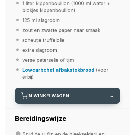
1
liter kippenbouillon (
1000
ml water +
blokjes kippenbouillon)
125
ml slagroom
zout en zwarte peper naar smaak
scheutje truffelolie
extra slagroom
verse peterselie of tijm
Lowcarbchef afbakstokbrood
(voor
erbij)
IN WINKELWAGEN
→
Bereidingswijze
Snijd de ui fijn en de bleekselderij en