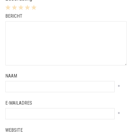
1
2
3
4
5
BERICHT
Star
Stars
Stars
Stars
Stars
NAAM
*
E-MAILADRES
*
WEBSITE