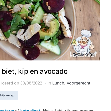
 biet, kip en avocado
liceerd op
30/08/2022
in
Lunch
,
Voorgerecht
kijk recept
raatarm
of
keto dieet.
Het is licht, rijk aan groene