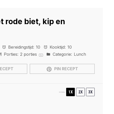
 rode biet, kip en
Bereidingstijd:
10
Kooktijd:
10
Porties:
2
porties
Categorie:
Lunch
1
x
RECEPT
PIN RECEPT
1X
2X
3X
SCHAAL