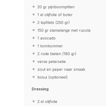
20
gr pijnboompitten
1
el olijfolie of boter
2
kipfilets (250 gr)
150
gr slamelange met rucola
1
avocado
1
komkommer
2
rode bieten (
180
gr)
verse peterselie
zout en peper naar smaak
bosui (optioneel)
Dressing
2
el olijfolie