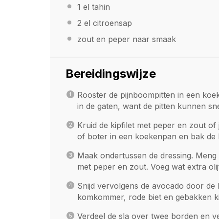
1
el tahin
2
el citroensap
zout en peper naar smaak
Bereidingswijze
Rooster de pijnboompitten in een ko
in de gaten, want de pitten kunnen sn
Kruid de kipfilet met peper en zout of 
of boter in een koekenpan en bak de k
Maak ondertussen de dressing. Meng 
met peper en zout. Voeg wat extra olijf
Snijd vervolgens de avocado door de hel
komkommer, rode biet en gebakken kipfi
Verdeel de sla over twee borden en 