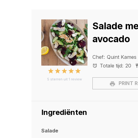
Salade met
avocado
Chef:
Quint Kames
Totale tijd:
20
1
2
3
4
5
5
sterren uit
1
review
Star
Stars
Stars
Stars
Stars
PRINT 
Ingrediënten
Salade