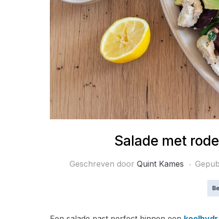
Salade met rode
Geschreven door
Quint Kames
Gepub
Be
Een salade past perfect binnen een
koolhyd