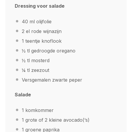
Dressing voor salade
40
ml olijfolie
2
el rode wijnazijn
1
teentje knoflook
½
tl gedroogde oregano
½
tl mosterd
¼
tl zeezout
Versgemalen zwarte peper
Salade
1
komkommer
1
grote of 2 kleine avocado(‘s)
1
groene paprika