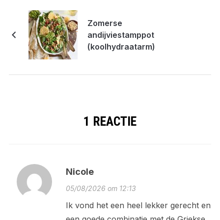
Zomerse
andijviestamppot
(koolhydraatarm)
1 REACTIE
Nicole
05/08/2026 om 12:13
Ik vond het een heel lekker gerecht en
een goede combinatie met de Griekse