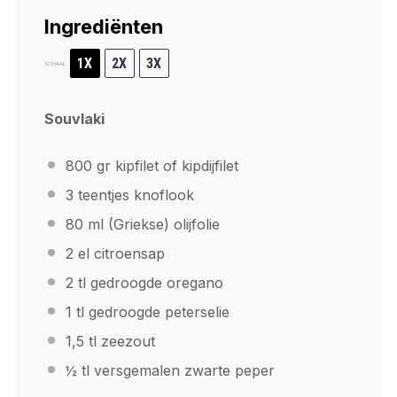
Ingrediënten
1X
2X
3X
SCHAAL
Souvlaki
800
gr kipfilet of kipdijfilet
3
teentjes knoflook
80
ml (Griekse) olijfolie
2
el citroensap
2
tl gedroogde oregano
1
tl gedroogde peterselie
1
,5 tl zeezout
½
tl versgemalen zwarte peper