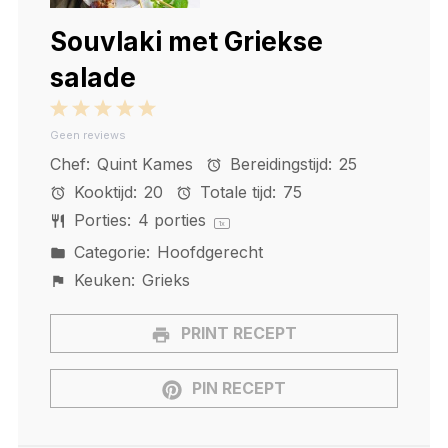
Souvlaki met Griekse
salade
1
2
3
4
5
Geen reviews
Star
Stars
Stars
Stars
Stars
Chef:
Quint Kames
Bereidingstijd:
25
Kooktijd:
20
Totale tijd:
75
Porties:
4
porties
1
x
Categorie:
Hoofdgerecht
Keuken:
Grieks
PRINT RECEPT
PIN RECEPT