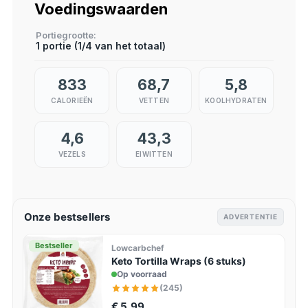
Voedingswaarden
Portiegrootte
1 portie (1/4 van het totaal)
833
68,7
5,8
CALORIEËN
VETTEN
KOOLHYDRATEN
4,6
43,3
VEZELS
EIWITTEN
Onze bestsellers
ADVERTENTIE
Bestseller
Lowcarbchef
Keto Tortilla Wraps (6 stuks)
Op voorraad
(245)
€ 5,99