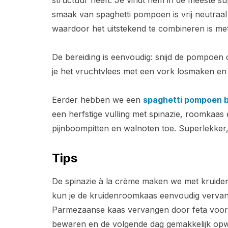
structuur heeft. Je vindt hem in de meeste su
smaak van spaghetti pompoen is vrij neutraa
waardoor het uitstekend te combineren is met
De bereiding is eenvoudig: snijd de pompoen
je het vruchtvlees met een vork losmaken en h
Eerder hebben we een
spaghetti pompoen 
een herfstige vulling met spinazie, roomka
pijnboompitten en walnoten toe. Superlekker,
Tips
De spinazie à la crème maken we met kruidenr
kun je de kruidenroomkaas eenvoudig verva
Parmezaanse kaas vervangen door feta voor ee
bewaren en de volgende dag gemakkelijk opw