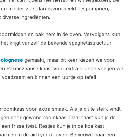
permarkten tijdens het herfst- en winterseizoen. De
l en minder zoet dan bijvoorbeeld flespompoen,
 diverse ingrediënten.
 doormidden en bak hem in de oven. Vervolgens kun
et krijgt vanzelf de bekende spaghettistructuur.
bolognese
gemaakt, maar dit keer kiezen we voor
as en Parmezaanse kaas. Voor extra crunch voegen we
 voedzaam en binnen een uurtje op tafel!
oomkaas voor extra smaak. Als je dit te sterk vindt,
ngen door gewone roomkaas. Daarnaast kun je de
n frisse twist. Restjes kun je in de koelkast
armen in de airfryer of oven! Benieuwd naar een