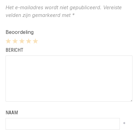
Het e-mailadres wordt niet gepubliceerd.
Vereiste
velden zijn gemarkeerd met
*
Beoordeling
1
2
3
4
5
BERICHT
Star
Stars
Stars
Stars
Stars
NAAM
*