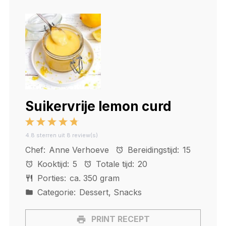
Suikervrije lemon curd
1
2
3
4
5
4.8
sterren uit
8
review(s)
Star
Stars
Stars
Stars
Stars
Chef:
Anne Verhoeve
Bereidingstijd:
15
Kooktijd:
5
Totale tijd:
20
Porties:
ca. 350 gram
Categorie:
Dessert, Snacks
PRINT RECEPT