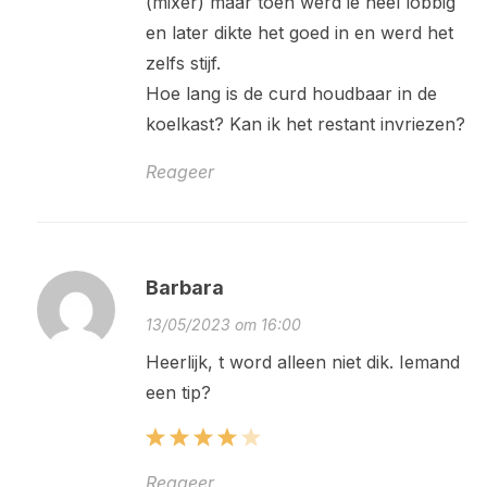
(mixer) maar toen werd ie heel lobbig
en later dikte het goed in en werd het
zelfs stijf.
Hoe lang is de curd houdbaar in de
koelkast? Kan ik het restant invriezen?
Reageer
Barbara
13/05/2023 om 16:00
Heerlijk, t word alleen niet dik. Iemand
een tip?
Reageer