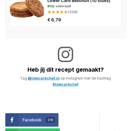
Lower Carb Beschuit (10 stuks)
Op voorraad
(328)
€ 6,79
Heb jij dit recept gemaakt?
Tag
@lowcarbchef.nl
op Instagram met de hashtag
#lowcarbchef
Facebook
216