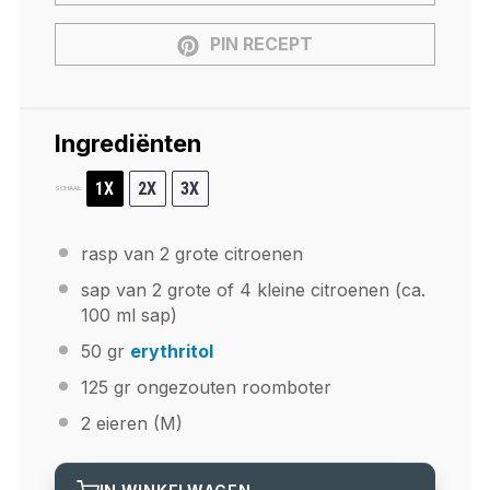
PIN RECEPT
Ingrediënten
1X
2X
3X
SCHAAL
rasp van
2
grote citroenen
sap van
2
grote of 4 kleine citroenen (ca.
100
ml sap)
50
gr
erythritol
125
gr ongezouten roomboter
2
eieren (M)