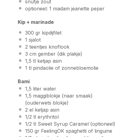
snufje zout
optioneel: 1 madam jeanette peper
Kip + marinade
300
gr kipdijfilet
1
sjalot
2
teentjes knoflook
3
cm gember (dik plakje)
1
,5 tl ketjap asin
1
tl pindaolie of zonnebloemolie
Bami
1
,5 liter water
1
,5 maggiblokje (naar smaak)
(ouderwets blokje)
2
el ketjap asin
1/2
tl erythritol
1/2
tl
Sweet Syrup Caramel
(optioneel)
150
gr
FeelingOK spaghetti
of
linguine