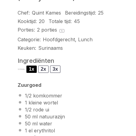
Chef:
Quint Kames
Bereidingstijd:
25
Kooktijd:
20
Totale tijd:
45
Porties:
2
porties
1
x
Categorie:
Hoofdgerecht, Lunch
Keuken:
Surinaams
Ingrediënten
1x
2x
3x
SCHAAL
Zuurgoed
1/2
komkommer
1
kleine wortel
1/2
rode ui
50
ml natuurazijn
50
ml water
1
el erythritol