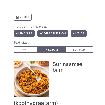
Surinaamse
bami
(koolhydraatarm)