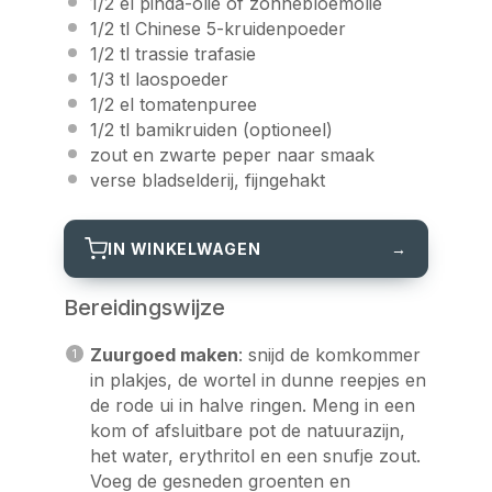
1/2
el pinda-olie of zonnebloemolie
1/2
tl Chinese 5-kruidenpoeder
1/2
tl trassie trafasie
1/3
tl laospoeder
1/2
el tomatenpuree
1/2
tl bamikruiden (optioneel)
zout en zwarte peper naar smaak
verse bladselderij, fijngehakt
IN WINKELWAGEN
→
Bereidingswijze
Zuurgoed maken
: snijd de komkommer
in plakjes, de wortel in dunne reepjes en
de rode ui in halve ringen. Meng in een
kom of afsluitbare pot de natuurazijn,
het water, erythritol en een snufje zout.
Voeg de gesneden groenten en