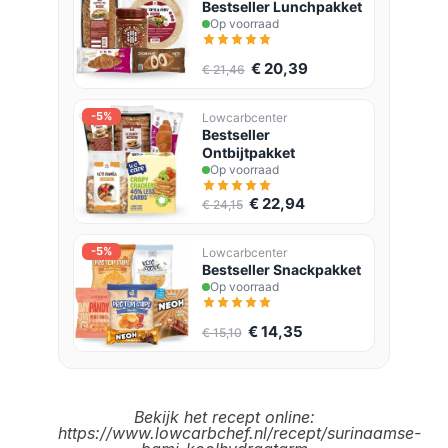
Bestseller Lunchpakket
Op voorraad
€ 20,39
€ 21,46
-5%
Lowcarbcenter
Bestseller
Ontbijtpakket
Op voorraad
€ 22,94
€ 24,15
-5%
Lowcarbcenter
Bestseller Snackpakket
Op voorraad
€ 14,35
€ 15,10
Bekijk het recept online
:
https://www.lowcarbchef.nl/recept/surinaamse-