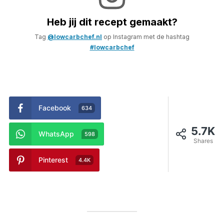
Heb jij dit recept gemaakt?
Tag
@lowcarbchef.nl
op Instagram met de hashtag
#lowcarbchef
Facebook
634
5.7K
WhatsApp
598
Shares
Pinterest
4.4K