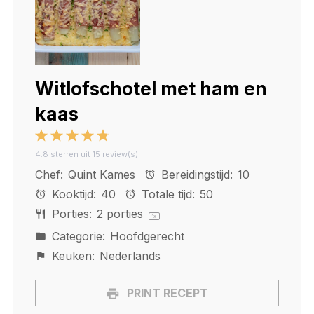
Witlofschotel met ham en
kaas
1
2
3
4
5
4.8
sterren uit
15
review(s)
Star
Stars
Stars
Stars
Stars
Chef:
Quint Kames
Bereidingstijd:
10
Kooktijd:
40
Totale tijd:
50
Porties:
2
porties
1
x
Categorie:
Hoofdgerecht
Keuken:
Nederlands
PRINT RECEPT