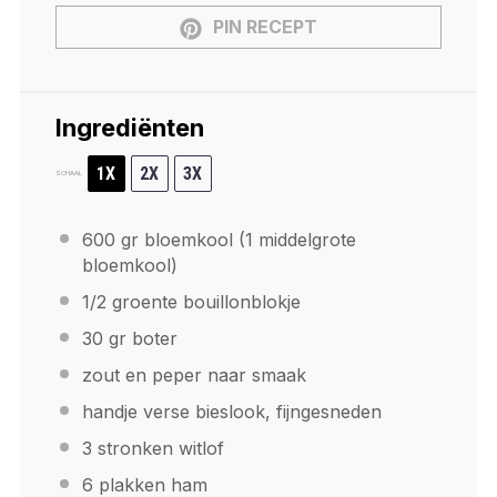
PIN RECEPT
Ingrediënten
1X
2X
3X
SCHAAL
600
gr bloemkool (
1
middelgrote
bloemkool)
1/2
groente bouillonblokje
30
gr boter
zout en peper naar smaak
handje verse bieslook, fijngesneden
3
stronken witlof
6
plakken ham