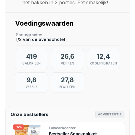
het bakken in 2 porties. Eet smakelijk!
Voedingswaarden
Portiegrootte
1/2 van de ovenschotel
419
26,6
12,4
CALORIEËN
VETTEN
KOOLHYDRATEN
9,8
27,8
VEZELS
EIWITTEN
Onze bestsellers
ADVERTENTIE
-5%
Lowcarbcenter
Bestseller Snackpakket