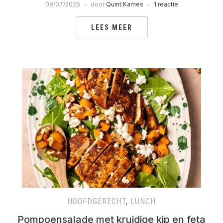
09/07/2026
door
Quint Kames
1 reactie
LEES MEER
HOOFDGERECHT
,
LUNCH
Pompoensalade met kruidige kip en feta