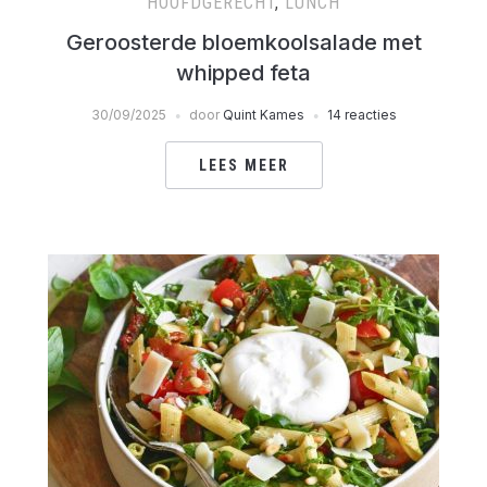
HOOFDGERECHT
,
LUNCH
Geroosterde bloemkoolsalade met
whipped feta
30/09/2025
door
Quint Kames
14 reacties
LEES MEER