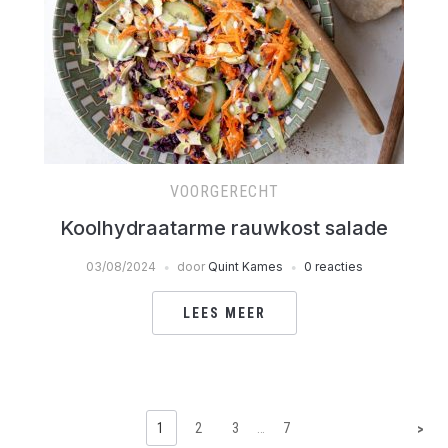
VOORGERECHT
Koolhydraatarme rauwkost salade
03/08/2024
door
Quint Kames
0 reacties
LEES MEER
1
2
3
…
7
>