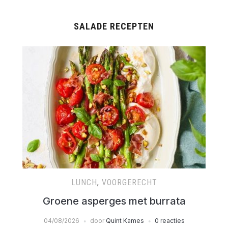
SALADE RECEPTEN
LUNCH
,
VOORGERECHT
Groene asperges met burrata
04/08/2026
door
Quint Kames
0 reacties