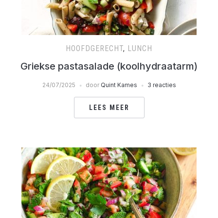
HOOFDGERECHT
,
LUNCH
Griekse pastasalade (koolhydraatarm)
24/07/2025
door
Quint Kames
3 reacties
LEES MEER