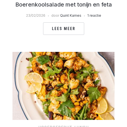
Boerenkoolsalade met tonijn en feta
23/02/2026
door
Quint Kames
1 reactie
LEES MEER