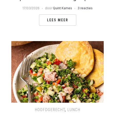
17/03/2026
door
Quint Kames
3 reacties
LEES MEER
HOOFDGERECHT
,
LUNCH