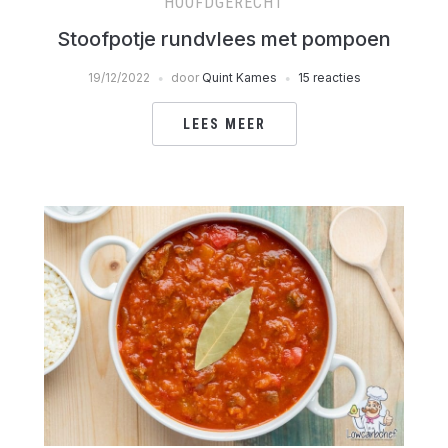
HOOFDGERECHT
Stoofpotje rundvlees met pompoen
19/12/2022
door
Quint Kames
15 reacties
LEES MEER