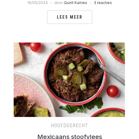
16/05/2024
door
Quint Kames
3 reacties
LEES MEER
HOOFDGERECHT
Mexicaans stoofvlees