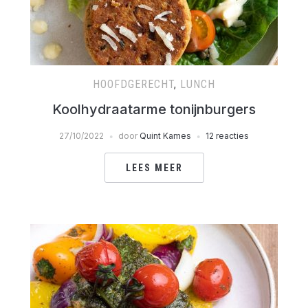
HOOFDGERECHT
,
LUNCH
Koolhydraatarme tonijnburgers
27/10/2022
door
Quint Kames
12 reacties
LEES MEER