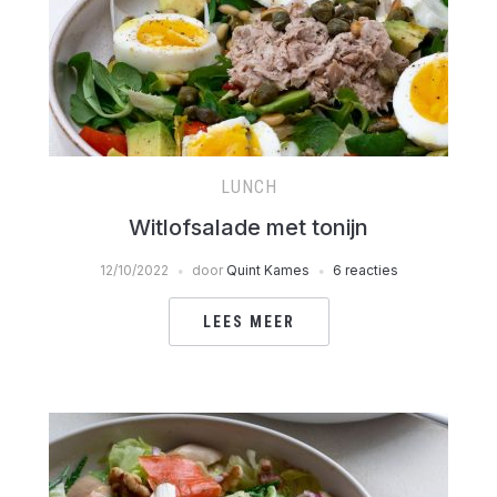
LUNCH
Witlofsalade met tonijn
12/10/2022
door
Quint Kames
6 reacties
LEES MEER