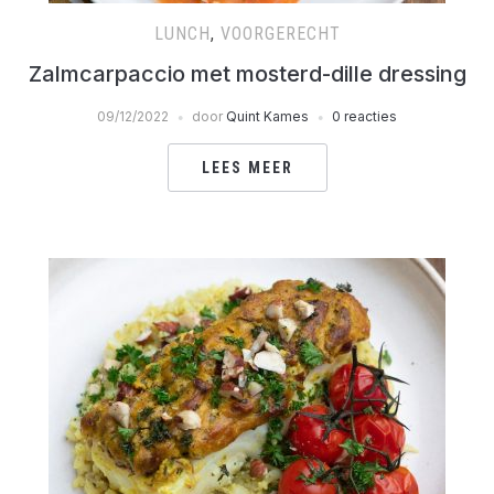
LUNCH
,
VOORGERECHT
Zalmcarpaccio met mosterd-dille dressing
09/12/2022
door
Quint Kames
0 reacties
LEES MEER