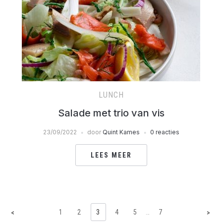
LUNCH
Salade met trio van vis
23/09/2022
door
Quint Kames
0 reacties
LEES MEER
1
2
3
4
5
…
7
<
>