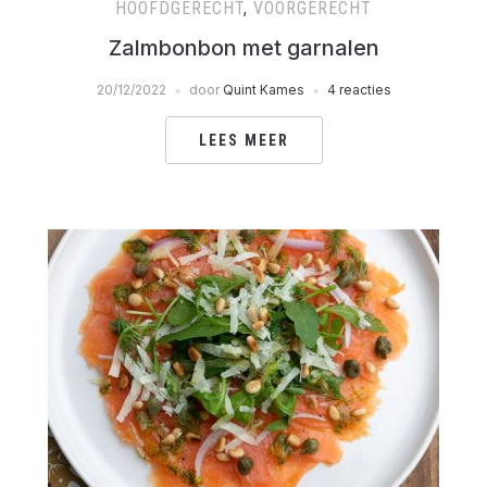
HOOFDGERECHT
,
VOORGERECHT
Zalmbonbon met garnalen
20/12/2022
door
Quint Kames
4 reacties
LEES MEER