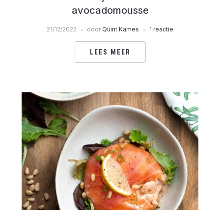
avocadomousse
21/12/2022
door
Quint Kames
1 reactie
LEES MEER