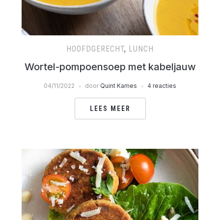
HOOFDGERECHT
,
LUNCH
Wortel-pompoensoep met kabeljauw
04/11/2022
door
Quint Kames
4 reacties
LEES MEER