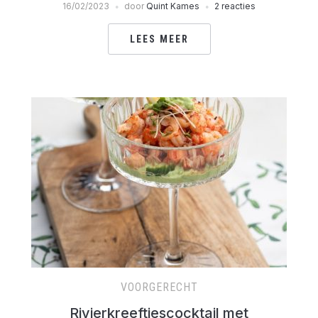
16/02/2023
door
Quint Kames
2 reacties
LEES MEER
VOORGERECHT
Rivierkreeftjescocktail met