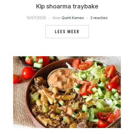
Kip shoarma traybake
10/07/2025
door
Quint Kames
2 reacties
LEES MEER