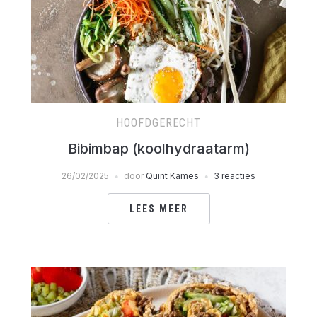
HOOFDGERECHT
Bibimbap (koolhydraatarm)
26/02/2025
door
Quint Kames
3 reacties
LEES MEER