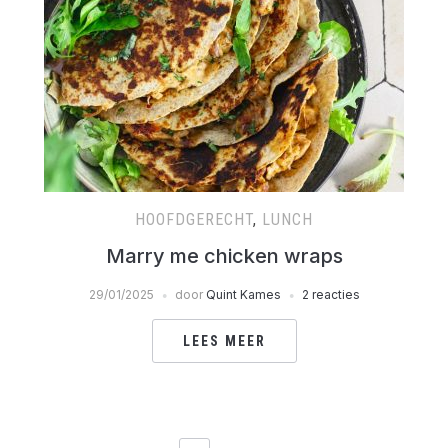
HOOFDGERECHT
,
LUNCH
Marry me chicken wraps
29/01/2025
door
Quint Kames
2 reacties
LEES MEER