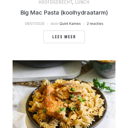
HOOFDGERECHT
,
LUNCH
Big Mac Pasta (koolhydraatarm)
08/07/2025
door
Quint Kames
2 reacties
LEES MEER