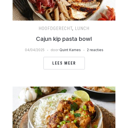
HOOFDGERECHT
,
LUNCH
Cajun kip pasta bowl
04/04/2025
door
Quint Kames
2 reacties
LEES MEER