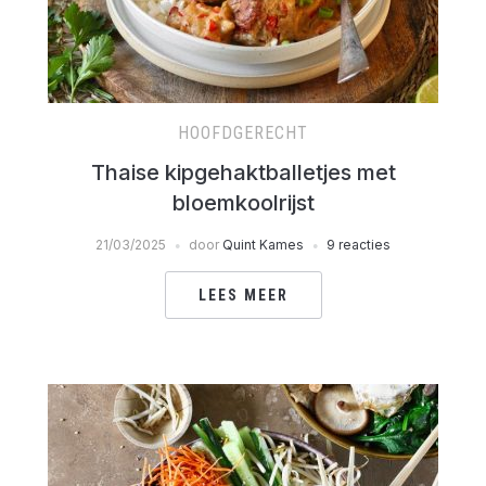
HOOFDGERECHT
Thaise kipgehaktballetjes met
bloemkoolrijst
21/03/2025
door
Quint Kames
9 reacties
LEES MEER