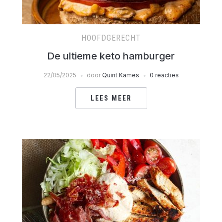
HOOFDGERECHT
De ultieme keto hamburger
22/05/2025
door
Quint Kames
0 reacties
LEES MEER