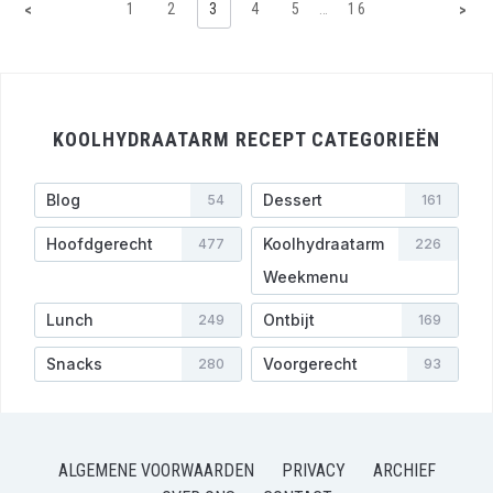
1
2
3
4
5
…
16
<
>
KOOLHYDRAATARM RECEPT CATEGORIEËN
Blog
Dessert
54
161
Hoofdgerecht
Koolhydraatarm
477
226
Weekmenu
Lunch
Ontbijt
249
169
Snacks
Voorgerecht
280
93
ALGEMENE VOORWAARDEN
PRIVACY
ARCHIEF