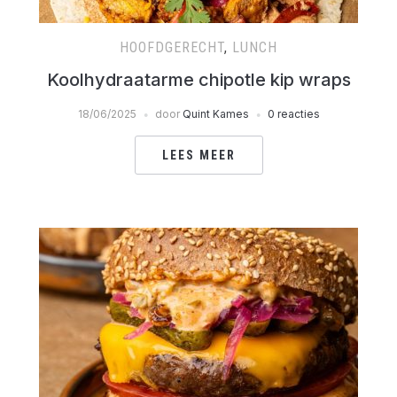
HOOFDGERECHT
,
LUNCH
Koolhydraatarme chipotle kip wraps
18/06/2025
door
Quint Kames
0 reacties
LEES MEER