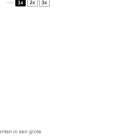
1x
2x
3x
SCHAAL
nten in een grote