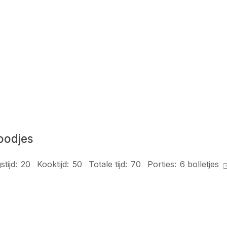
oodjes
tijd:
20
Kooktijd:
50
Totale tijd:
70
Porties:
6
bolletjes
1