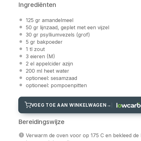
Ingrediënten
125
gr
amandelmeel
50
gr
lijnzaad
, geplet met een vijzel
30
gr
psylliumvezels
(grof)
5
gr
bakpoeder
1
tl zout
3
eieren (M)
2
el
appelcider azijn
200
ml heet water
optioneel:
sesamzaad
optioneel:
pompoenpitten
VOEG TOE AAN WINKELWAGEN
→
Bereidingswijze
Verwarm de oven voor op 175 C en bekleed de b