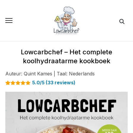
Toggle
sidebar
&
navigation
Lowcarbchef – Het complete
koolhydraatarme kookboek
Auteur: Quint Kames | Taal: Nederlands
5.0/5 (
33
reviews)
Waardering
33
4.97
op 5
gebaseerd
op
klantbeoordelingen