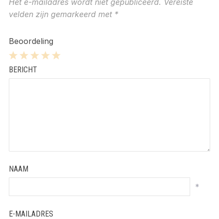
Het e-mailadres wordt niet gepubliceerd.
Vereiste
velden zijn gemarkeerd met
*
Beoordeling
1
2
3
4
5
BERICHT
Star
Stars
Stars
Stars
Stars
NAAM
*
E-MAILADRES