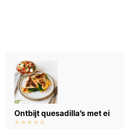
Ontbijt quesadilla’s met ei
1
2
3
4
5