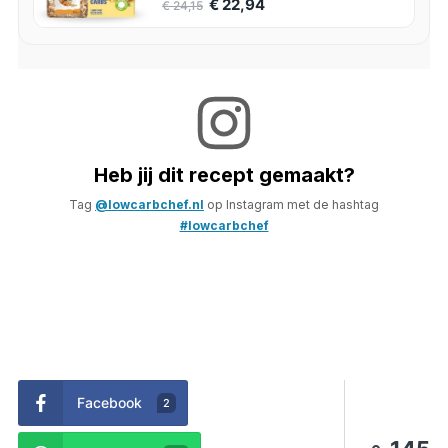
€ 22,94
€ 24,15
Heb jij dit recept gemaakt?
Tag
@lowcarbchef.nl
op Instagram met de hashtag
#lowcarbchef
Facebook
2