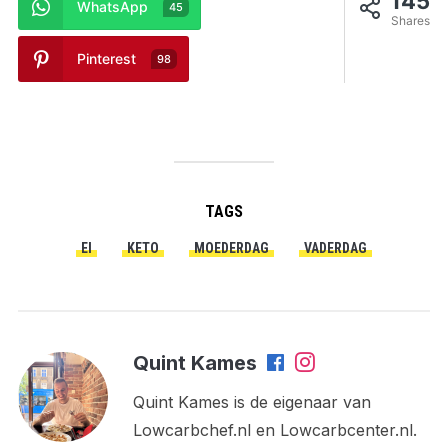
145
WhatsApp
45
Shares
Pinterest
98
TAGS
EI
KETO
MOEDERDAG
VADERDAG
Quint Kames
Quint Kames is de eigenaar van
Lowcarbchef.nl en Lowcarbcenter.nl.