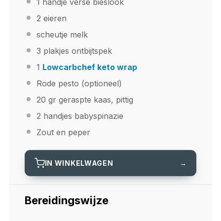
1
handje verse bieslook
2
eieren
scheutje melk
3
plakjes ontbijtspek
1
Lowcarbchef keto wrap
Rode pesto (optioneel)
20
gr geraspte kaas, pittig
2
handjes babyspinazie
Zout en peper
IN WINKELWAGEN
→
Bereidingswijze