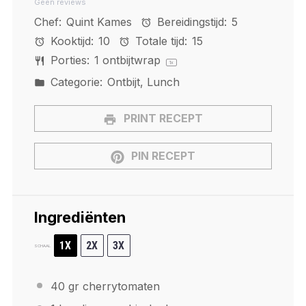
Geen reviews
Star
Stars
Stars
Stars
Stars
Chef:
Quint Kames
Bereidingstijd:
5
Kooktijd:
10
Totale tijd:
15
Porties:
1
ontbijtwrap
1
x
Categorie:
Ontbijt, Lunch
PRINT RECEPT
PIN RECEPT
Ingrediënten
1X
2X
3X
SCHAAL
40
gr cherrytomaten