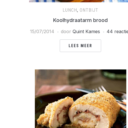
LUNCH
,
ONTBIJT
Koolhydraatarm brood
15/07/2014
door
Quint Kames
44 reacti
LEES MEER