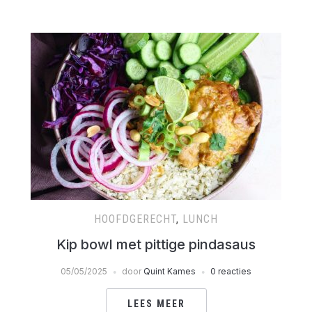
HOOFDGERECHT
,
LUNCH
Kip bowl met pittige pindasaus
05/05/2025
door
Quint Kames
0 reacties
LEES MEER