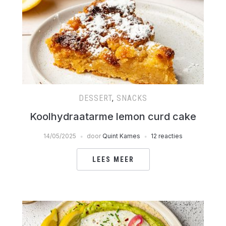
DESSERT
,
SNACKS
Koolhydraatarme lemon curd cake
14/05/2025
door
Quint Kames
12 reacties
LEES MEER