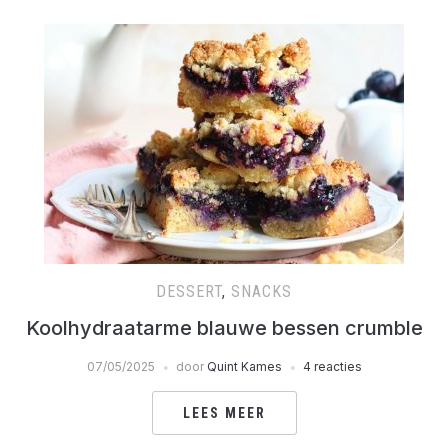
DESSERT
,
SNACKS
Koolhydraatarme blauwe bessen crumble
07/05/2025
door
Quint Kames
4 reacties
LEES MEER