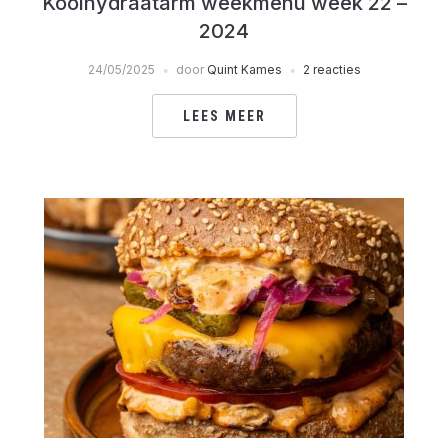
Koolhydraatarm weekmenu week 22 –
2024
24/05/2025
door
Quint Kames
2 reacties
LEES MEER