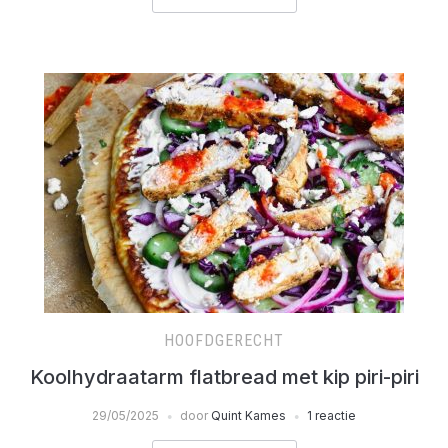
HOOFDGERECHT
Koolhydraatarm flatbread met kip piri-piri
29/05/2025
door
Quint Kames
1 reactie